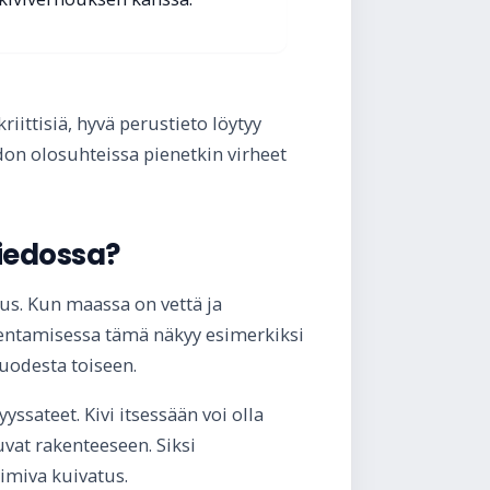
iittisiä, hyvä perustieto löytyy
edon olosuhteissa pienetkin virheet
Liedossa?
tus. Kun maassa on vettä ja
akentamisessa tämä näkyy esimerkiksi
uodesta toiseen.
yssateet. Kivi itsessään voi olla
uvat rakenteeseen. Siksi
oimiva kuivatus.