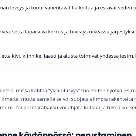
an leveys ja tuote vähentävät halkeilua ja estävät veden 
kea, vettä läpäisevä kerros ja tiivistys oikeassa järjestyks
että kivi, kiinnike, laasti ja alusta toimivat yhdessä (esim.
ettiä, missä kohtaa “yksilöllisyys” tuo eniten hyötyä. Esi
 ilmettä, mutta samalla se voi suojata alimpia rakenteita 
muuri tai porrasratkaisu voi ohjata kulkua ja tukea korkeus
enne käytännössä: perustaminen, k