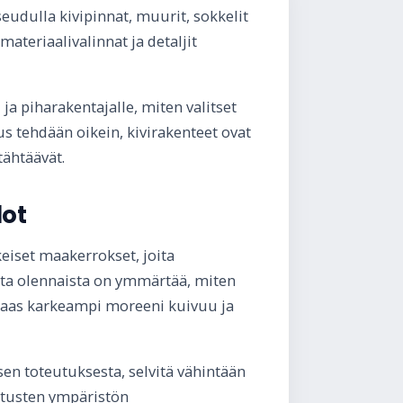
eudulla kivipinnat, muurit, sokkelit
ateriaalivalinnat ja detaljit
a piharakentajalle, miten valitset
us tehdään oikein, kivirakenteet ovat
tähtäävät.
dot
akeiset maakerrokset, joita
lta olennaista on ymmärtää, miten
un taas karkeampi moreeni kuivuu ja
en toteutuksesta, selvitä vähintään
stusten ympäristön