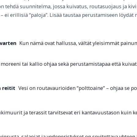
on tehdä suunnitelma, jossa kuivatus, routasuojaus ja ki
i erillisiä “paloja”. Lisää taustaa perustamiseen löydät 
 varten
Kun nämä ovat hallussa, vältät yleisimmät painu
, moreeni tai kallio ohjaa sekä perustamistapaa että kuivat
 reitit
Vesi on routavaurioiden “polttoaine” – ohjaa se poi
ukimuurit ja terassit tarvitsevat eri kantavuustason kuin k
vierusta, salaojat ja vedeneristykset on sovitettava yhteen