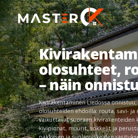
Kivirakentami
olosuhteet, r
– näin onnist
Kivirakentaminen Liedossa onnistuu, 
olosuhteiden ehdoilla: routa, savi- 
vaikuttavat suoraan kivirakenteiden 
kivipinnat, muurit, sokkelit ja perus
pakkasen ja suolaroiskeiden rasitukse