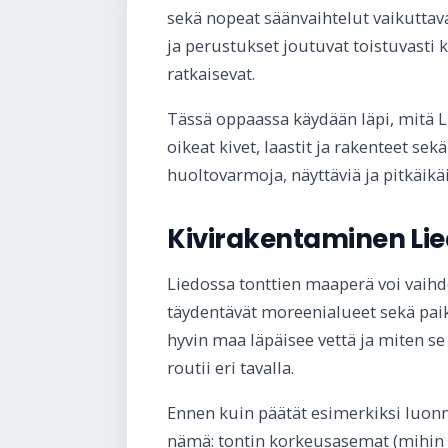
sekä nopeat säänvaihtelut vaikuttava
ja perustukset joutuvat toistuvasti 
ratkaisevat.
Tässä oppaassa käydään läpi, mitä Li
oikeat kivet, laastit ja rakenteet s
huoltovarmoja, näyttäviä ja pitkäikäi
Kivirakentaminen Lie
Liedossa tonttien maaperä voi vaihdel
täydentävät moreenialueet sekä pai
hyvin maa läpäisee vettä ja miten se
routii eri tavalla.
Ennen kuin päätät esimerkiksi luonn
nämä: tontin korkeusasemat (mihin 