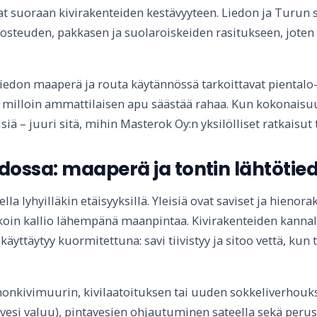
t suoraan kivirakenteiden kestävyyteen. Liedon ja Turun s
kosteuden, pakkasen ja suolaroiskeiden rasitukseen, joten m
edon maaperä ja routa käytännössä tarkoittavat pientalo- j
ekä milloin ammattilaisen apu säästää rahaa. Kun kokonaisu
siä – juuri sitä, mihin Masterok Oy:n yksilölliset ratkaisut 
dossa: maaperä ja tontin lähtötie
la lyhyilläkin etäisyyksillä. Yleisiä ovat saviset ja hienor
koin kallio lähempänä maanpintaa. Kivirakenteiden kanna
 käyttäytyy kuormitettuna: savi tiivistyy ja sitoo vettä, k
onkivimuurin, kivilaatoituksen tai uuden sokkeliverhouks
vesi valuu), pintavesien ohjautuminen sateella sekä peru