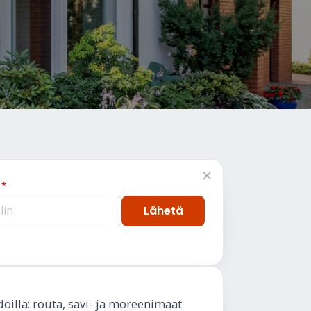
n
*
Lähetä
oilla: routa, savi- ja moreenimaat