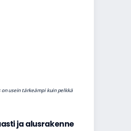
 on usein tärkeämpi kuin pelkkä
aasti ja alusrakenne