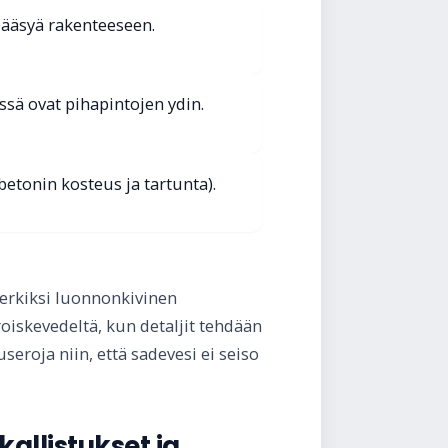
pääsyä rakenteeseen.
essä ovat pihapintojen ydin.
 betonin kosteus ja tartunta).
merkiksi luonnonkivinen
roiskevedeltä, kun detaljit tehdään
eroja niin, että sadevesi ei seiso
allistukset ja