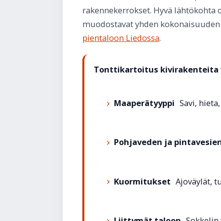
rakennekerrokset. Hyvä lähtökohta 
muodostavat yhden kokonaisuuden – e
pientaloon Liedossa
.
Tonttikartoitus kivirakenteita
Maaperätyyppi
Savi, hieta
Pohjaveden ja pintavesien
Kuormitukset
Ajoväylät, t
Liittymät taloon
Sokkelin 