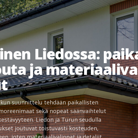
nen Liedossa: paika
outa ja materiaaliva
ut
kun suunnittelu tehdään paikallisten
ja moreenimaat sekä nopeat säänvaihtelut
kestävyyteen. Liedon ja Turun seudulla
tukset joutuvat toistuvasti kosteuden,
en, joten materiaalivalinnat ja detaljit…