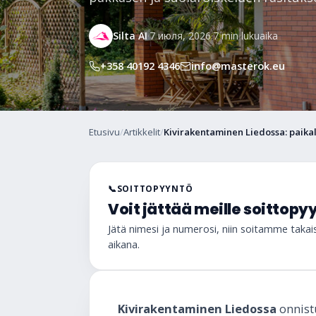
Silta AI
·
7 июля, 2026
·
7 min lukuaika
+358 40192 4346
info@masterok.eu
Etusivu
/
Artikkelit
/
Kivirakentaminen Liedossa: paikall
📞
SOITTOPYYNTÖ
Voit jättää meille soittop
Jätä nimesi ja numerosi, niin soitamme taka
aikana.
Kivirakentaminen Liedossa
onnistu