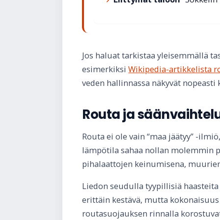
Jos haluat tarkistaa yleisemmällä tas
esimerkiksi
Wikipedia-artikkelista r
veden hallinnassa näkyvät nopeasti 
Routa ja säänvaihtelu
Routa ei ole vain “maa jäätyy” -ilmi
lämpötila sahaa nollan molemmin puo
pihalaattojen keinumisena, muurien
Liedon seudulla tyypillisiä haasteita
erittäin kestävä, mutta kokonaisuus 
routasuojauksen rinnalla korostuvat k