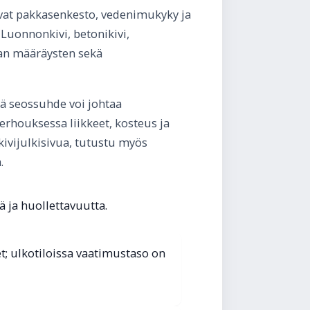
uvat pakkasenkesto, vedenimukyky ja
Luonnonkivi, betonikivi,
aan määräysten sekä
rä seossuhde voi johtaa
erhouksessa liikkeet, kosteus ja
 kivijulkisivua, tutustu myös
.
 ja huollettavuutta.
t; ulkotiloissa vaatimustaso on