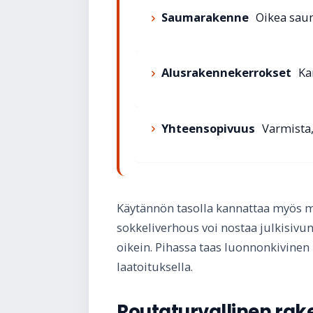
Saumarakenne
Oikea saum
Alusrakennekerrokset
Kar
Yhteensopivuus
Varmista, 
Käytännön tasolla kannattaa myös mi
sokkeliverhous voi nostaa julkisivun
oikein. Pihassa taas luonnonkivinen 
laatoituksella.
Routaturvallinen rak