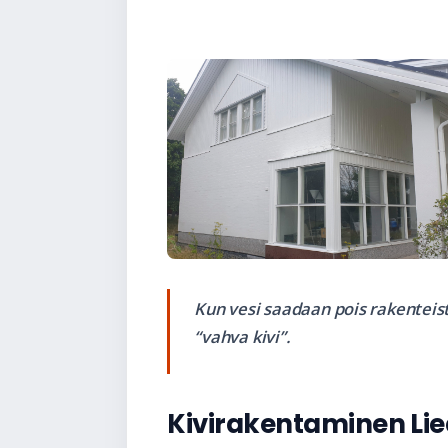
Kun vesi saadaan pois rakenteis
“vahva kivi”.
Kivirakentaminen Lied