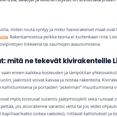
olla, miten routa syntyy ja miksi hienorakeiset maat ovat kr
outa
. Rakentamisessa pelkkä teoria ei kuitenkaan riitä: Li
kivipintojen liikkeenä tai saumojen avautumisena.
t: mitä ne tekevät kivirakenteille 
ö, vaan ennen kaikkea kosteuden ja lämpötilan yhteisvaiku
lin, jäälinssit voivat kasvaa ja nostaa rakenteita. Kivir
 kallistumisena ja portaiden “askelman” muuttumisena v
 ovat myös toistuvat sulamis-jäätymissyklit sekä runsaat sy
pettää, jos alusrakenne varastoi vettä tai jos vedet ohjaut
apillaarikatko (oikea raekoko), riittävät kallistukset ja t