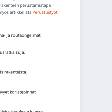
virakenteen perustamistapa
myös artikkelista
Perustustyöt
ma- ja routaongelmat.
usratkaisuja.
s rakenteista.
evyet koristepinnat.
 kiviverhouksen kanssa.