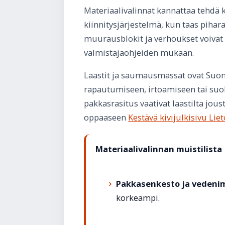
Materiaalivalinnat kannattaa tehdä 
kiinnitysjärjestelmä, kun taas piha
muurausblokit ja verhoukset voivat 
valmistajaohjeiden mukaan.
Laastit ja saumausmassat ovat Suome
rapautumiseen, irtoamiseen tai suol
pakkasrasitus vaativat laastilta jou
oppaaseen
Kestävä kivijulkisivu Lie
Materiaalivalinnan muistilista
Pakkasenkesto ja vedeni
korkeampi.