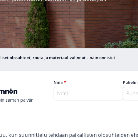
iset olosuhteet, routa ja materiaalivalinnat – näin onnistut
Nimi
*
Puheli
yynnön
isin saman päivän
u, kun suunnittelu tehdään paikallisten olosuhteiden ehd