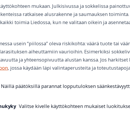
käyttökohteen mukaan. Julkisivussa ja sokkelissa painott
rakenteissa ratkaisee alusrakenne ja saumauksen toiminta. 
kaikki toimia Liedossa, kun ne valitaan oikein ja asennet
ssa usein “piilossa” oleva riskikohta: väärä tuote tai vää
arasituksen aiheuttamiin vaurioihin. Esimerkiksi sokkeliv
stavuutta ja yhteensopivuutta alustan kanssa. Jos harkitset
toon
, jossa käydään läpi valintaperusteita ja toteutustapoja
Näillä päätöksillä parannat lopputuloksen säänkestävyyttä
mukyky
Valitse kivelle käyttökohteen mukaiset luokitukse